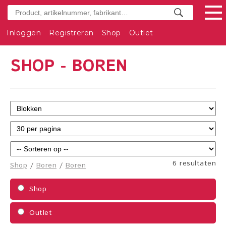
Inloggen
Registreren
Shop
Outlet
SHOP - BOREN
6 resultaten
Shop
/
Boren
/
Boren
Shop
Outlet