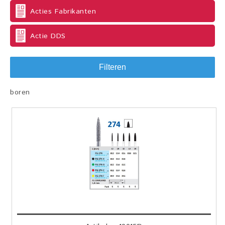
Acties Fabrikanten
Actie DDS
Filteren
boren