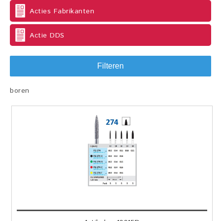
Acties Fabrikanten
Actie DDS
Filteren
boren