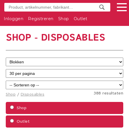
Inloggen
Registreren
Shop
Outlet
SHOP - DISPOSABLES
388 resultaten
Shop
/
Disposables
Shop
Outlet