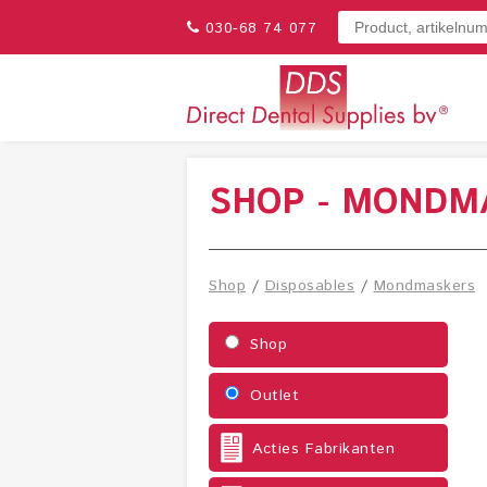
030-68 74 077
SHOP - MONDM
Shop
/
Disposables
/
Mondmaskers
Shop
Outlet
Acties Fabrikanten