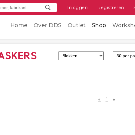
Inloggen
Registreren
Home
Over DDS
Outlet
Shop
Worksh
ASKERS
«
1
»