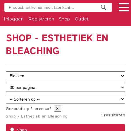
Inloggen
Registreren
Shop
Outlet
SHOP - ESTHETIEK EN
BLEACHING
Gezocht op "saremco"
X
1 resultaten
Shop
/
Esthetiek en Bleaching
Shop