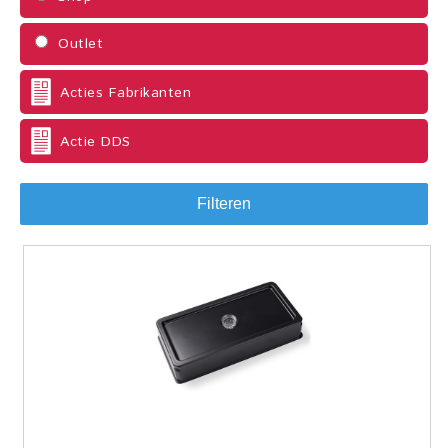
Outlet
Acties Fabrikanten
Actie DDS
Filteren