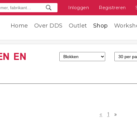
Inloggen
Registreren
Home
Over DDS
Outlet
Shop
Worksh
EN EN
«
1
»