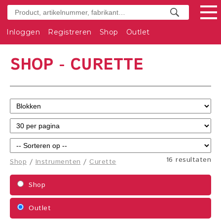
Inloggen
Registreren
Shop
Outlet
SHOP - CURETTE
16 resultaten
Shop
/
Instrumenten
/
Curette
Shop
Outlet