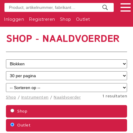
Inloggen
Registreren
Shop
Outlet
SHOP - NAALDVOERDER
1 resultaten
Shop
/
Instrumenten
/
Naaldvoerder
Shop
Outlet