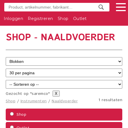
Inloggen
Registreren
Shop
Outlet
SHOP - NAALDVOERDER
Gezocht op "saremco"
X
1 resultaten
Shop
/
Instrumenten
/
Naaldvoerder
Shop