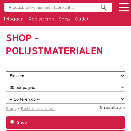
Inloggen
Registreren
Shop
Outlet
SHOP -
POLIJSTMATERIALEN
5 resultaten
Shop
/
Polijstmaterialen
Shop