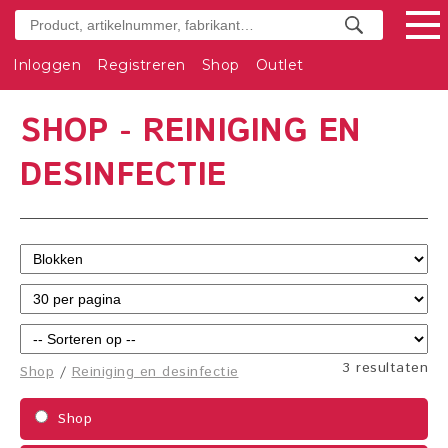
Inloggen
Registreren
Shop
Outlet
SHOP - REINIGING EN
DESINFECTIE
3 resultaten
Shop
/
Reiniging en desinfectie
Shop