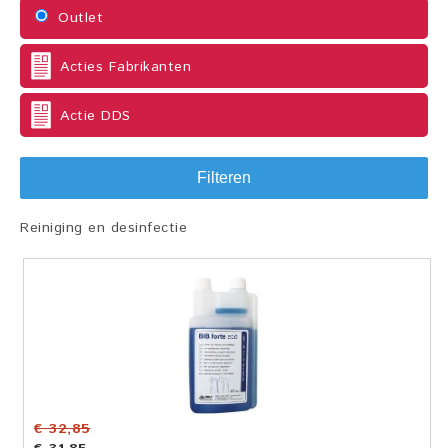
Outlet
Acties Fabrikanten
Actie DDS
Filteren
Reiniging en desinfectie
€ 32,85