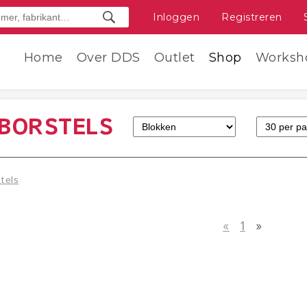
Inloggen
Registreren
Home
Over DDS
Outlet
Shop
Worksh
TBORSTELS
stels
«
1
»