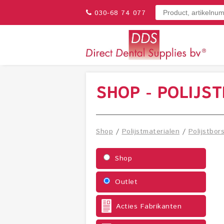
030-68 74 077
SHOP - POLIJS
Shop
/
Polijstmaterialen
/
Polijstbor
Shop
Outlet
Acties Fabrikanten