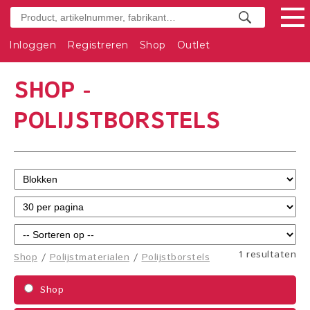
Inloggen
Registreren
Shop
Outlet
SHOP -
POLIJSTBORSTELS
1 resultaten
Shop
/
Polijstmaterialen
/
Polijstborstels
Shop