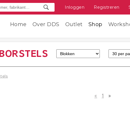
Inloggen
Registreren
Home
Over DDS
Outlet
Shop
Worksh
TBORSTELS
stels
«
1
»