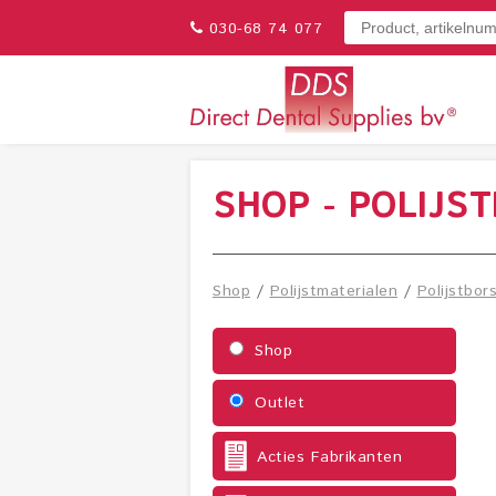
030-68 74 077
SHOP - POLIJS
Shop
/
Polijstmaterialen
/
Polijstbor
Shop
Outlet
Acties Fabrikanten