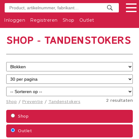
Inloggen
Registreren
Shop
Outlet
SHOP - TANDENSTOKERS
2 resultaten
Shop
/
Preventie
/
Tandenstokers
Shop
Outlet