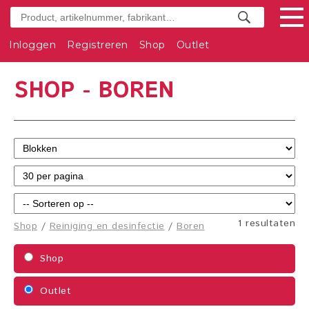
Inloggen
Registreren
Shop
Outlet
SHOP - BOREN
1 resultaten
Shop
/
Reiniging en desinfectie
/
Boren
Shop
Outlet