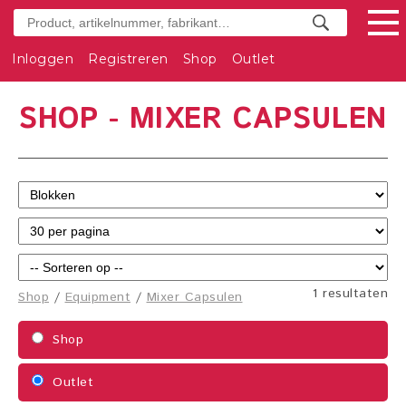
Inloggen
Registreren
Shop
Outlet
SHOP - MIXER CAPSULEN
1 resultaten
Shop
/
Equipment
/
Mixer Capsulen
Shop
Outlet