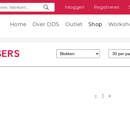
Inloggen
Registreren
Home
Over DDS
Outlet
Shop
Worksh
SERS
«
1
»