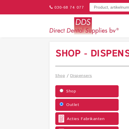
030-68 74 077
SHOP - DISPEN
Shop
/
Dispensers
Shop
Outlet
Acties Fabrikanten