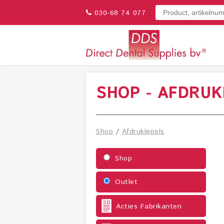
030-68 74 077
SHOP - AFDRUK
Shop
/
Afdruklepels
Shop
Outlet
Acties Fabrikanten