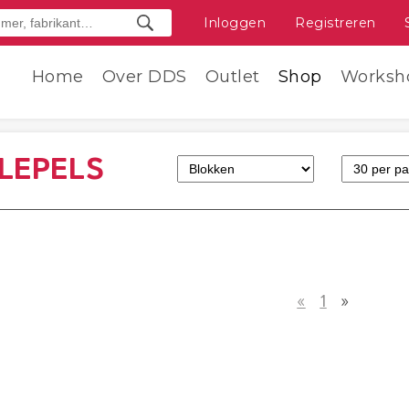
Inloggen
Registreren
Home
Over DDS
Outlet
Shop
Worksh
LEPELS
«
1
»