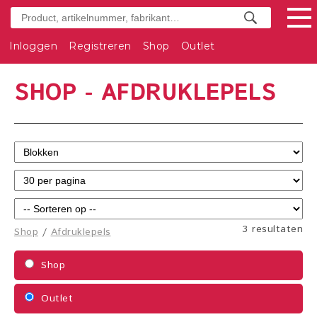
Inloggen
Registreren
Shop
Outlet
SHOP - AFDRUKLEPELS
3 resultaten
Shop
/
Afdruklepels
Shop
Outlet