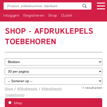
Inloggen
Registreren
Shop
Outlet
SHOP - AFDRUKLEPELS
TOEBEHOREN
1 resultaten
Shop
/
Afdruklepels
/
Afdruklepels
Toebehoren
Shop