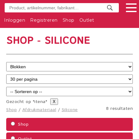
Inloggen
Registreren
Shop
Outlet
SHOP - SILICONE
Gezocht op "itena"
X
8 resultaten
Shop
/
Afdrukmateriaal
/
Silicone
Shop