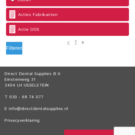
Outlet
Acties Fabrikanten
Actie DDS
«
1
»
Filteren
Direct Dental Supplies B.V.
Einsteinweg 31
3404 LH IJSSELSTEIN
T 030 - 68 74 077
E
info@directdentalsupplies.nl
Privacyverklaring