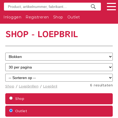
Inloggen
Registreren
Shop
Outlet
SHOP - LOEPBRIL
6 resultaten
Shop
/
Loepbrillen
/
Loepbril
Shop
Outlet