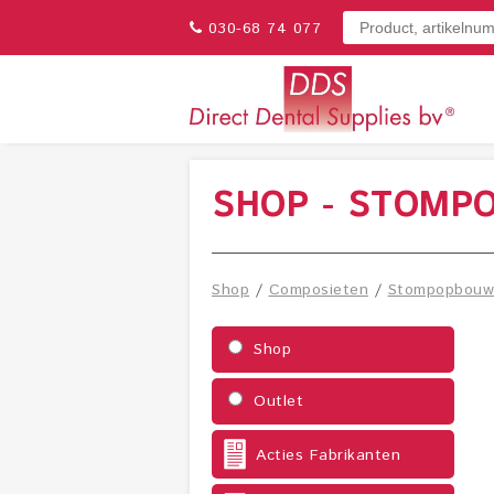
030-68 74 077
SHOP - STOMP
Shop
/
Composieten
/
Stompopbouw
Shop
Outlet
Acties Fabrikanten