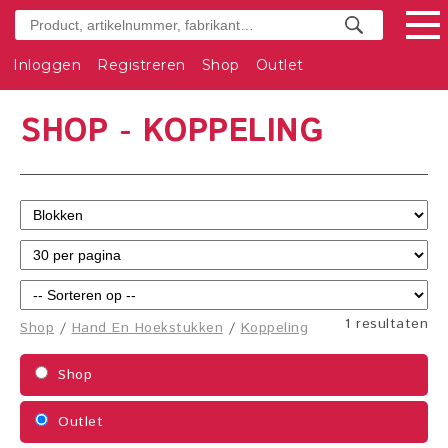
Inloggen
Registreren
Shop
Outlet
SHOP - KOPPELING
1 resultaten
Shop
/
Hand En Hoekstukken
/
Koppeling
Shop
Outlet