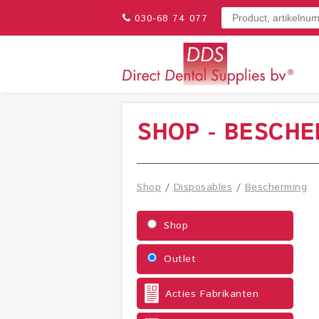
030-68 74 077
SHOP - BESCH
Shop
/
Disposables
/
Bescherming
Shop
Outlet
Acties Fabrikanten