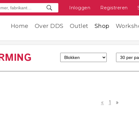
Inloggen
Registreren
Home
Over DDS
Outlet
Shop
Worksh
ERMING
«
1
»