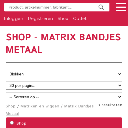
Inloggen
Registreren
Shop
Outlet
SHOP - MATRIX BANDJES
METAAL
3 resultaten
Shop
/
Matrixen en wiggen
/
Matrix Bandjes
Metaal
Shop