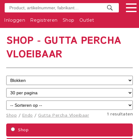
Inloggen
Registreren
Shop
Outlet
SHOP - GUTTA PERCHA
VLOEIBAAR
1 resultaten
Shop
/
Endo
/
Gutta Percha Vloeibaar
Shop