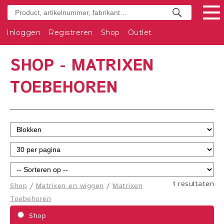
Inloggen
Registreren
Shop
Outlet
SHOP - MATRIXEN
TOEBEHOREN
1 resultaten
Shop
/
Matrixen en wiggen
/
Matrixen
Toebehoren
Shop