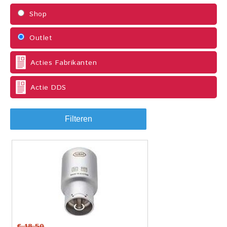
Shop
Outlet
Acties Fabrikanten
Actie DDS
Filteren
€ 18,50