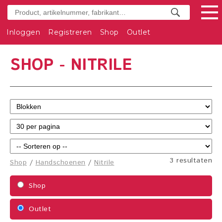
Inloggen
Registreren
Shop
Outlet
SHOP - NITRILE
3 resultaten
Shop
/
Handschoenen
/
Nitrile
Shop
Outlet