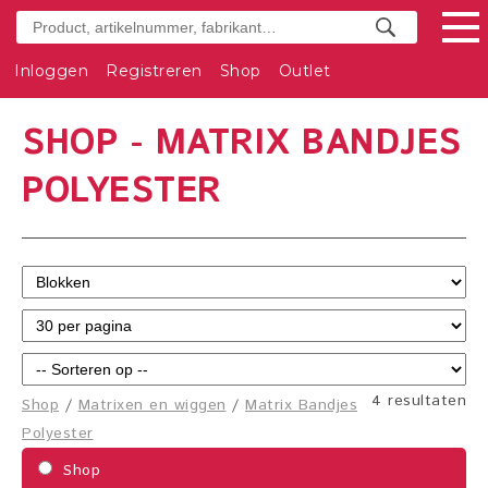
Inloggen
Registreren
Shop
Outlet
SHOP - MATRIX BANDJES
POLYESTER
4 resultaten
Shop
/
Matrixen en wiggen
/
Matrix Bandjes
Polyester
Shop