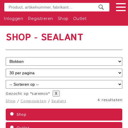
Inloggen
Registreren
Shop
Outlet
SHOP - SEALANT
Gezocht op "saremco"
X
4 resultaten
Shop
/
Composieten
/
Sealant
Shop