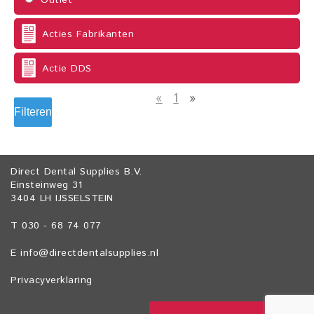
Outlet
Acties Fabrikanten
Actie DDS
«
1
»
Filteren
Direct Dental Supplies B.V.
Einsteinweg 31
3404 LH IJSSELSTEIN
T 030 - 68 74 077
E
info@directdentalsupplies.nl
Privacyverklaring