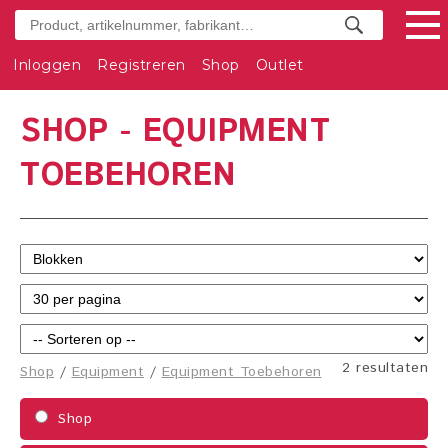
Inloggen
Registreren
Shop
Outlet
SHOP - EQUIPMENT
TOEBEHOREN
2 resultaten
Shop
/
Equipment
/
Equipment Toebehoren
Shop