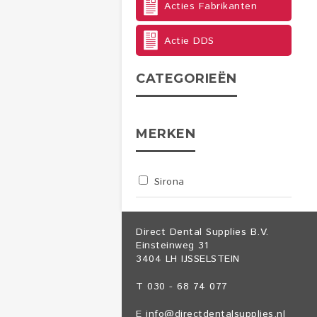
Acties Fabrikanten
Actie DDS
CATEGORIEËN
MERKEN
Sirona
Direct Dental Supplies B.V.
Einsteinweg 31
3404 LH IJSSELSTEIN
T 030 - 68 74 077
E
info@directdentalsupplies.nl