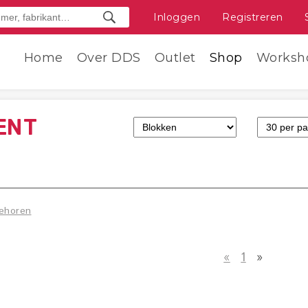
Inloggen
Registreren
Home
Over DDS
Outlet
Shop
Worksh
ENT
ehoren
«
1
»