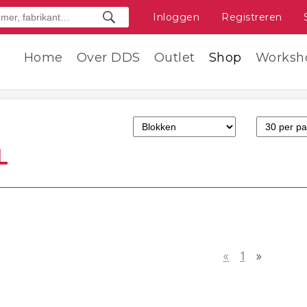
Inloggen
Registreren
Home
Over DDS
Outlet
Shop
Worksh
T
L
«
1
»