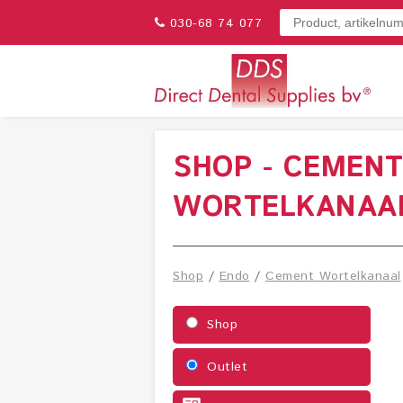
030-68 74 077
SHOP - CEMEN
WORTELKANAA
Shop
/
Endo
/
Cement Wortelkanaal
Shop
Outlet