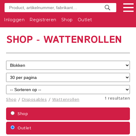
Inloggen
Registreren
Shop
Outlet
SHOP - WATTENROLLEN
1 resultaten
Shop
/
Disposables
/
Wattenrollen
Shop
Outlet