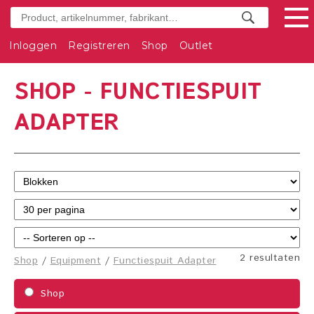
Inloggen
Registreren
Shop
Outlet
SHOP - FUNCTIESPUIT
ADAPTER
2 resultaten
Shop
/
Equipment
/
Functiespuit Adapter
Shop