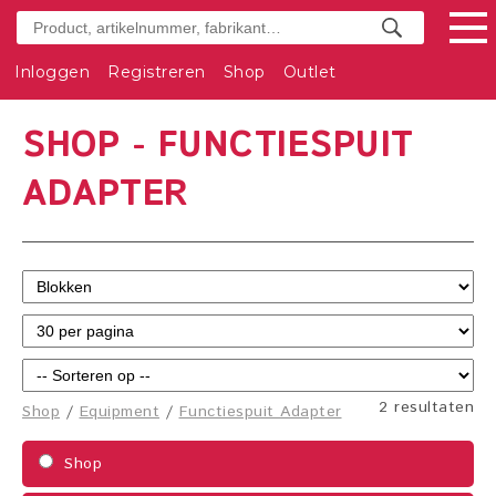
Inloggen
Registreren
Shop
Outlet
SHOP - FUNCTIESPUIT
ADAPTER
2 resultaten
Shop
/
Equipment
/
Functiespuit Adapter
Shop