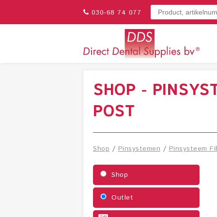
030-68 74 077
SHOP - PINSYS
POST
Shop
/
Pinsystemen
/
Pinsysteem Fi
Shop
Outlet