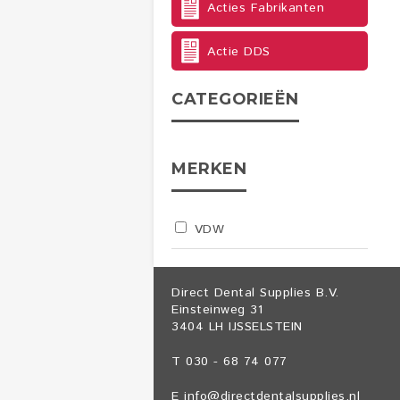
Acties Fabrikanten
Actie DDS
CATEGORIEËN
MERKEN
VDW
Direct Dental Supplies B.V.
Einsteinweg 31
3404 LH IJSSELSTEIN
T 030 - 68 74 077
E
info@directdentalsupplies.nl