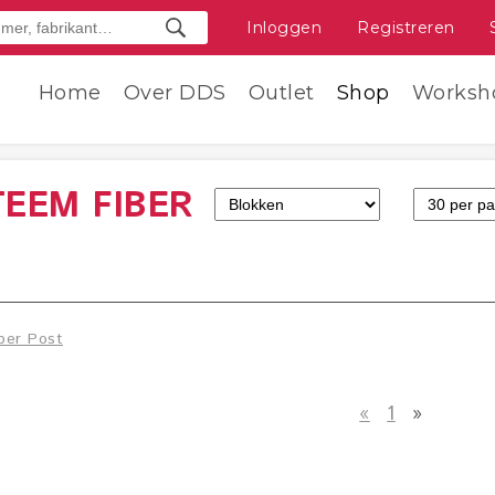
Inloggen
Registreren
Home
Over DDS
Outlet
Shop
Worksh
TEEM FIBER
ber Post
«
1
»