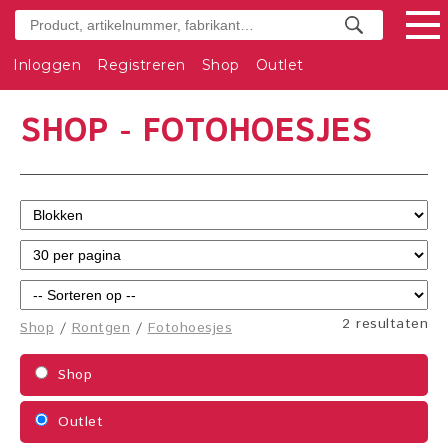
Inloggen
Registreren
Shop
Outlet
SHOP - FOTOHOESJES
2 resultaten
Shop
/
Rontgen
/
Fotohoesjes
Shop
Outlet