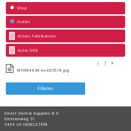
Shop
Outlet
Acties Fabrikanten
Actie DDS
«
1
»
1611964438-ex-E03576.jpg
Filteren
Direct Dental Supplies B.V.
Einsteinweg 31
3404 LH IJSSELSTEIN