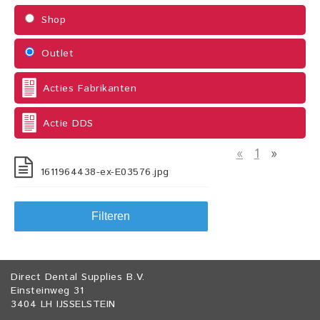
Shop
Outlet
Acties Fabrikanten
Actie DDS
«
1
»
1611964438-ex-E03576.jpg
Filteren
Direct Dental Supplies B.V.
Einsteinweg 31
3404 LH IJSSELSTEIN