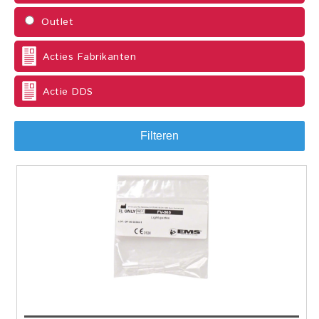
Outlet
Acties Fabrikanten
Actie DDS
Filteren