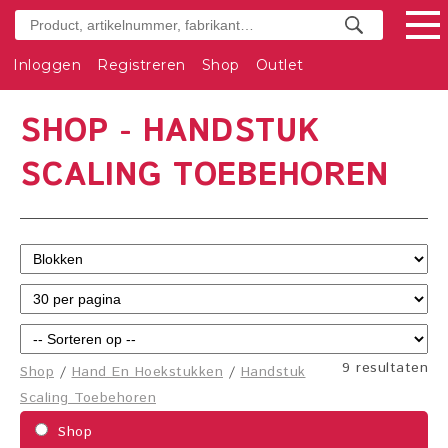
Inloggen
Registreren
Shop
Outlet
SHOP - HANDSTUK
SCALING TOEBEHOREN
9 resultaten
Shop
/
Hand En Hoekstukken
/
Handstuk
Scaling Toebehoren
Shop