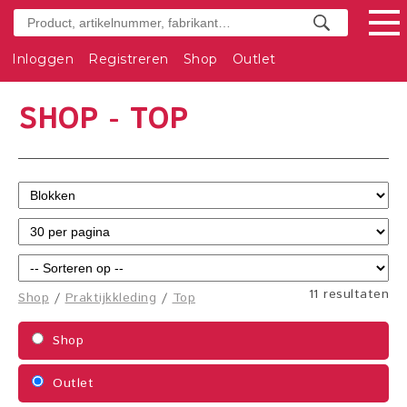
Inloggen
Registreren
Shop
Outlet
SHOP - TOP
11 resultaten
Shop
/
Praktijkkleding
/
Top
Shop
Outlet