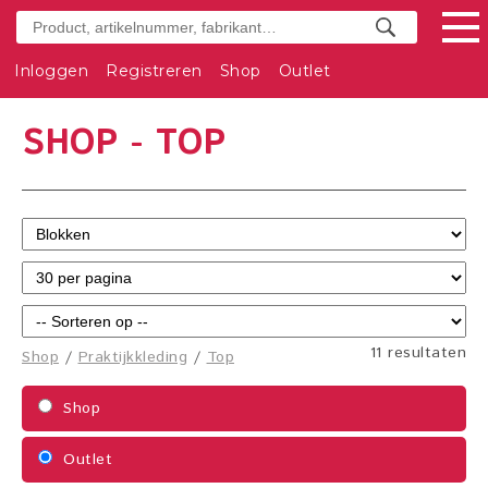
Inloggen
Registreren
Shop
Outlet
SHOP - TOP
11 resultaten
Shop
/
Praktijkkleding
/
Top
Shop
Outlet