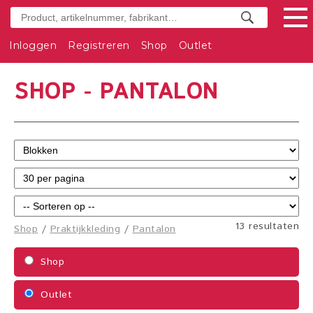
Inloggen
Registreren
Shop
Outlet
SHOP - PANTALON
13 resultaten
Shop
/
Praktijkkleding
/
Pantalon
Shop
Outlet