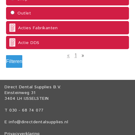
Outlet
Acties Fabrikanten
Actie DDS
«
1
»
Filteren
Direct Dental Supplies B.V.
Einsteinweg 31
3404 LH IJSSELSTEIN
T 030 - 68 74 077
E
info@directdentalsupplies.nl
Privacyverklaring