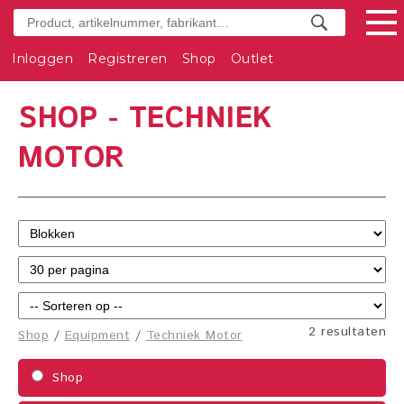
Inloggen
Registreren
Shop
Outlet
SHOP - TECHNIEK
MOTOR
2 resultaten
Shop
/
Equipment
/
Techniek Motor
Shop